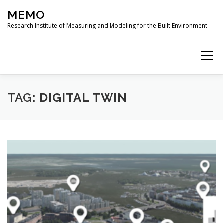
Skip
MEMO
to
content
Research Institute of Measuring and Modeling for the Built Environment
Menu
PROJECTS
PUBLICATIONS
RESEARCH
TAG:
DIGITAL TWIN
MODUS 3D JOURNAL