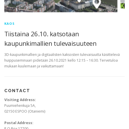
KAOS
Tiistaina 26.10. katsotaan
kaupunkimallien tulevaisuuteen
3D-kaupunkimallien ja digitaalisten kaksosten tulevaisuutta käsittelevä
huippuseminaari pidetään 26.10.2021 kello 12:15 – 16:30. Tervetuloa
mukaan kuulemaan ja vaikuttamaan!
CONTACT
Visiting Address:
Puumiehenkuja 5A,
02150 ESPOO (Otaniemi)
Postal Address:
P.O.Box 17700,