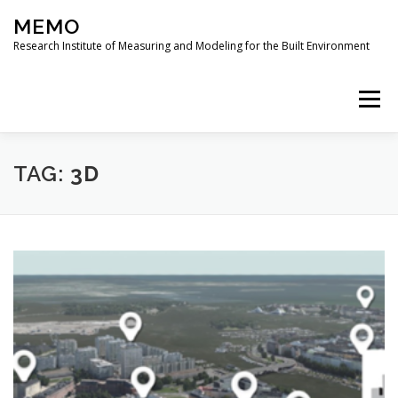
Skip
MEMO
to
content
Research Institute of Measuring and Modeling for the Built Environment
Menu
PROJECTS
PUBLICATIONS
RESEARCH
TAG:
3D
MODUS 3D JOURNAL