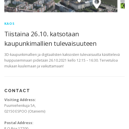
KAOS
Tiistaina 26.10. katsotaan
kaupunkimallien tulevaisuuteen
3D-kaupunkimallien ja digitaalisten kaksosten tulevaisuutta käsittelevä
huippuseminaari pidetään 26.10.2021 kello 12:15 – 16:30. Tervetuloa
mukaan kuulemaan ja vaikuttamaan!
CONTACT
Visiting Address:
Puumiehenkuja 5A,
02150 ESPOO (Otaniemi)
Postal Address:
P.O.Box 17700,