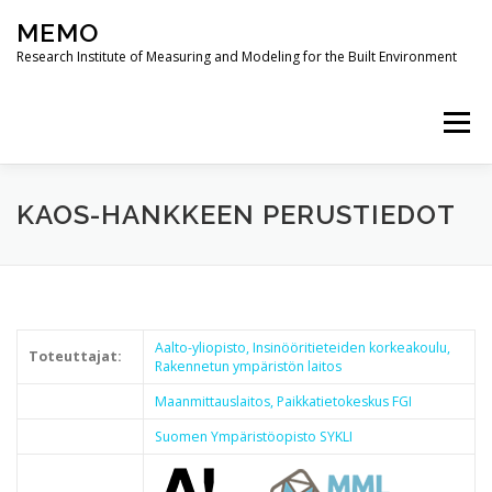
Skip
MEMO
to
content
Research Institute of Measuring and Modeling for the Built Environment
Menu
PROJECTS
PUBLICATIONS
RESEARCH
KAOS-HANKKEEN PERUSTIEDOT
MODUS 3D JOURNAL
Aalto-yliopisto, Insinööritieteiden korkeakoulu,
Toteuttajat:
Rakennetun ympäristön laitos
Maanmittauslaitos, Paikkatietokeskus FGI
Suomen Ympäristöopisto SYKLI