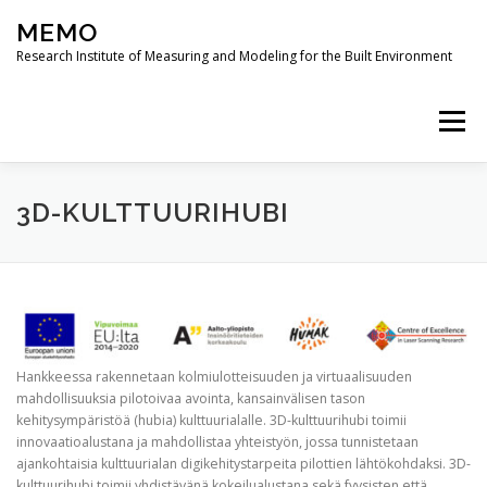
Skip
MEMO
to
content
Research Institute of Measuring and Modeling for the Built Environment
Menu
PROJECTS
PUBLICATIONS
RESEARCH
3D-KULTTUURIHUBI
MODUS 3D JOURNAL
Hankkeessa rakennetaan kolmiulotteisuuden ja virtuaalisuuden
mahdollisuuksia pilotoivaa avointa, kansainvälisen tason
kehitysympäristöä (hubia) kulttuurialalle. 3D-kulttuurihubi toimii
innovaatioalustana ja mahdollistaa yhteistyön, jossa tunnistetaan
ajankohtaisia kulttuurialan digikehitystarpeita pilottien lähtökohdaksi. 3D-
kulttuurihubi toimii yhdistävänä kokeilualustana sekä fyysisten että