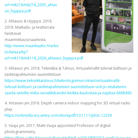
url=mk218/mk218_2055_ahlav
uo_hyyppa.pdf
2. Ahlavuo & Hyyppä. 2018.
2018. Matkailu- ja teatteriala
fanittavat
maanmittausosaamista.
http://www.maankaytto.fi/arkis
to/lataa.php?
url=mk118/mk118_2026_ahlavuo_hyyppa.pdf
3. Ahlavuo ym. 2018. Tekniikka & Talous, Virtuaalimallit tulevat kulttuuri ja
taidetapahtumien suunnitteluun
https://www.tekniikkatalous.fi/teknologiamurrokset/virtuaalimallit-
tulevat-kulttuuri-ja-taidetapahtumien-suunnitteluun-voit-jo-etukateen-
saada-selville-milta-suosikkibandin-keikka-kuulostaa-ja-nayttaa-6698490
4. Virtanen ym 2018. Depth camera indoor mapping for 3D virtual radio
play.
https://onlinelibrary.wiley.com/doi/epdf/10.1111/phor.12239
5. Vaaja ym. 2017. Matti Vaaja appointed Professor of digital
photogrammetry.
https://foto.aalto.fi/seura/julkaisut/pjf/pjf_e/2017/PJF2017_prof_Vaaja_ne