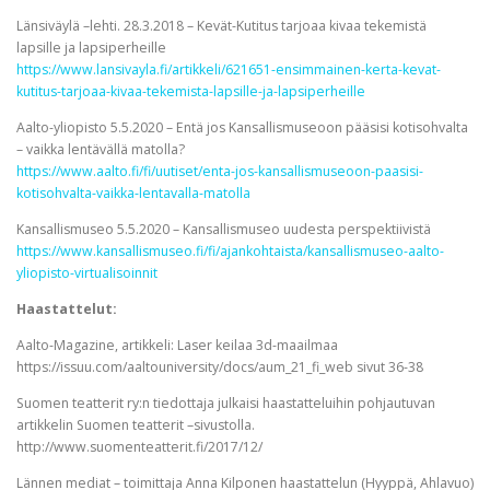
Länsiväylä –lehti. 28.3.2018 – Kevät-Kutitus tarjoaa kivaa tekemistä
lapsille ja lapsiperheille
https://www.lansivayla.fi/artikkeli/621651-ensimmainen-kerta-kevat-
kutitus-tarjoaa-kivaa-tekemista-lapsille-ja-lapsiperheille
Aalto-yliopisto 5.5.2020 – Entä jos Kansallismuseoon pääsisi kotisohvalta
– vaikka lentävällä matolla?
https://www.aalto.fi/fi/uutiset/enta-jos-kansallismuseoon-paasisi-
kotisohvalta-vaikka-lentavalla-matolla
Kansallismuseo 5.5.2020 – Kansallismuseo uudesta perspektiivistä
https://www.kansallismuseo.fi/fi/ajankohtaista/kansallismuseo-aalto-
yliopisto-virtualisoinnit
Haastattelut:
Aalto-Magazine, artikkeli: Laser keilaa 3d-maailmaa
https://issuu.com/aaltouniversity/docs/aum_21_fi_web sivut 36-38
Suomen teatterit ry:n tiedottaja julkaisi haastatteluihin pohjautuvan
artikkelin Suomen teatterit –sivustolla.
http://www.suomenteatterit.fi/2017/12/
Lännen mediat – toimittaja Anna Kilponen haastattelun (Hyyppä, Ahlavuo)