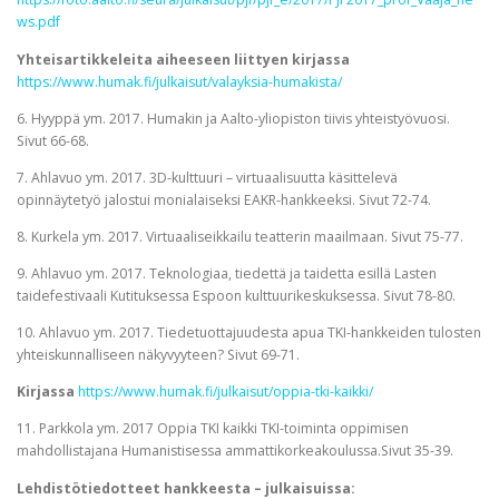
ws.pdf
Yhteisartikkeleita aiheeseen liittyen kirjassa
https://www.humak.fi/julkaisut/valayksia-humakista/
6. Hyyppä ym. 2017. Humakin ja Aalto-yliopiston tiivis yhteistyövuosi.
Sivut 66-68.
7. Ahlavuo ym. 2017. 3D-kulttuuri – virtuaalisuutta käsittelevä
opinnäytetyö jalostui monialaiseksi EAKR-hankkeeksi. Sivut 72-74.
8. Kurkela ym. 2017. Virtuaaliseikkailu teatterin maailmaan. Sivut 75-77.
9. Ahlavuo ym. 2017. Teknologiaa, tiedettä ja taidetta esillä Lasten
taidefestivaali Kutituksessa Espoon kulttuurikeskuksessa. Sivut 78-80.
10. Ahlavuo ym. 2017. Tiedetuottajuudesta apua TKI-hankkeiden tulosten
yhteiskunnalliseen näkyvyyteen? Sivut 69-71.
Kirjassa
https://www.humak.fi/julkaisut/oppia-tki-kaikki/
11. Parkkola ym. 2017 Oppia TKI kaikki TKI-toiminta oppimisen
mahdollistajana Humanistisessa ammattikorkeakoulussa.Sivut 35-39.
Lehdistötiedotteet hankkeesta – julkaisuissa: